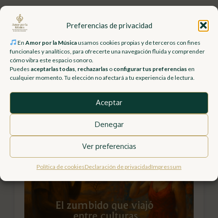
Preferencias de privacidad
Kazoo: el zumbido que viajó
En
Amor por la Música
usamos cookies propias y de terceros con fines
funcionales y analíticos, para ofrecerte una navegación fluida y comprender
cómo vibra este espacio sonoro.
entre culturas
Puedes
aceptarlas todas
,
rechazarlas
o
configurar tus preferencias
en
cualquier momento. Tu elección no afectará a tu experiencia de lectura.
por
Desi Rivero
Aceptar
Denegar
Ver preferencias
Política de cookies
Declaración de privacidad
Impressum