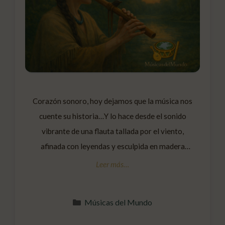
Corazón sonoro, hoy dejamos que la música nos
cuente su historia…Y lo hace desde el sonido
vibrante de una flauta tallada por el viento,
afinada con leyendas y esculpida en madera
sagrada.La Flauta Nativa Americana no es solo
un instrumento: es un eco vivo de los pueblos
originarios, un puente entre el alma humana y …
Categorías
Músicas del Mundo
Leer más