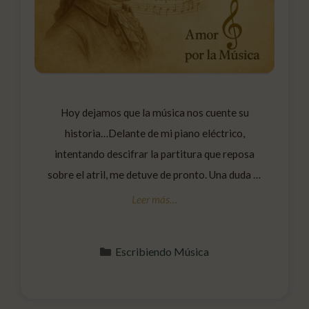
Hoy dejamos que la música nos cuente su
historia…Delante de mi piano eléctrico,
intentando descifrar la partitura que reposa
sobre el atril, me detuve de pronto. Una duda —
tan sencilla como abismal— me golpeó entre
nota y nota: ¿Qué sería la música sin Mozart?
¿Podríamos siquiera imaginarla? Tal vez os
Categorías
Escribiendo Música
preguntéis por qué se me …
Leer más