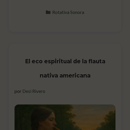
convocar. La mbira hablaba con los
Categorías
Rotativa Sonora
ancestros.Giraba en …
Leer más
El eco espiritual de la flauta
nativa americana
por
Desi Rivero