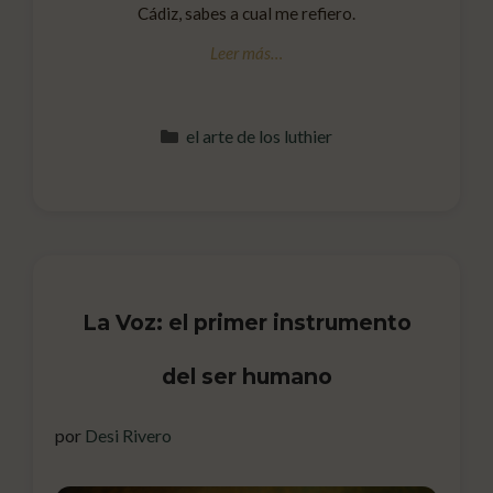
Cádiz, sabes a cual me refiero.
Categorías
el arte de los luthier
La Voz: el primer instrumento
del ser humano
por
Desi Rivero