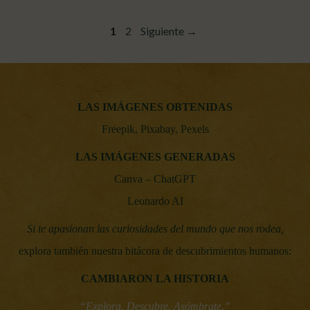
Página
Página
1
2
Siguiente
→
LAS IMÁGENES OBTENIDAS
Freepik, Pixabay, Pexels
LAS IMÁGENES GENERADAS
Canva – ChatGPT
Leonardo AI
Si te apasionan las curiosidades del mundo que nos rodea,
explora también nuestra bitácora de descubrimientos humanos:
CAMBIARON LA HISTORIA
“Explora. Descubre. Asómbrate.”