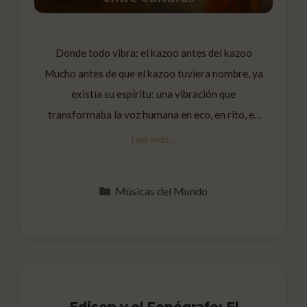
Donde todo vibra: el kazoo antes del kazoo
Mucho antes de que el kazoo tuviera nombre, ya
existía su espíritu: una vibración que
transformaba la voz humana en eco, en rito, en
juego. En algunas culturas del África occidental,
se usaban instrumentos llamados mirlitones,
considerados los antepasados del kazoo.Eran
Categorías
Músicas del Mundo
objetos sencillos, hechos con cañas, huesos, …
Leer más
Edison y el Fonógrafo: El