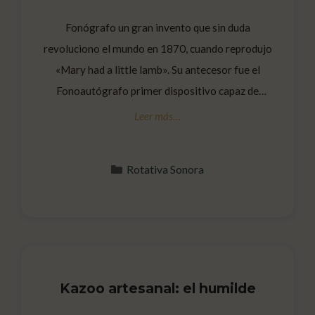
Fonógrafo un gran invento que sin duda
revoluciono el mundo en 1870, cuando reprodujo
«Mary had a little lamb». Su antecesor fue el
Fonoautógrafo primer dispositivo capaz de
grabar una vibración sonora, 1857.
Categorías
Rotativa Sonora
Kazoo artesanal: el humilde