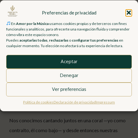
universal.
Preferencias de privacidad
En
Amor por la Música
usamos cookies propias y de terceros con fines
Nuestra doble voz
funcionales y analíticos, para ofrecerte una navegación fluida y comprender
cómo vibra este espacio sonoro.
Puedes
aceptarlas todas
,
rechazarlas
o
configurar tus preferencias
en
Jose, mi compañero de vida y de proyecto, es músico
cualquier momento. Tu elección no afectará a tu experiencia de lectura.
profesional y profesor de música. Su vínculo con la
Aceptar
música empezó de niño, en bandas locales, entre
instrumentos, ensayos y escenarios. Toca varios
Denegar
instrumentos, reinterpreta partituras como si fueran
Ver preferencias
mapas del alma, y su pasión por enseñar es tan fuerte
Política de cookies
Declaración de privacidad
Impressum
como su amor por tocar.
Nos conocimos cantando juntos en una coral —yo como
contralto, él como bajo— y desde entonces nuestras