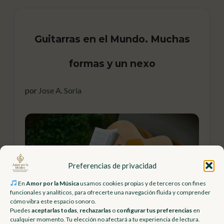
Guitarras en el Mundo. Muchas
formas y un nexo
por
Jose A. Soria
Preferencias de privacidad
En
Amor por la Música
usamos cookies propias y de terceros con fines
funcionales y analíticos, para ofrecerte una navegación fluida y comprender
cómo vibra este espacio sonoro.
Puedes
aceptarlas todas
,
rechazarlas
o
configurar tus preferencias
en
cualquier momento. Tu elección no afectará a tu experiencia de lectura.