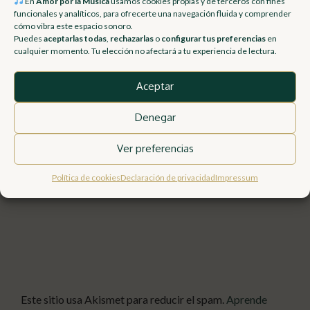
En
Amor por la Música
usamos cookies propias y de terceros con fines
tradicionales
funcionales y analíticos, para ofrecerte una navegación fluida y comprender
(alto),
historia.
cómo vibra este espacio sonoro.
chinos, como
Puedes
aceptarlas todas
,
rechazarlas
o
configurar tus preferencias
en
ZhongRuan
cualquier momento. Tu elección no afectará a tu experiencia de lectura.
dragones en
(tenor),
el extremo
Aceptar
DaRuan
del mástil.
(bajo) y
Denegar
DiyinRuan
Ver preferencias
(contrabajo).
Política de cookies
Declaración de privacidad
Impressum
Este sitio usa Akismet para reducir el spam.
Aprende