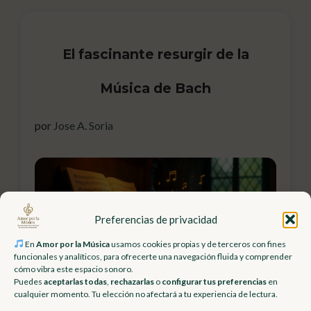
El fascinante resurgir de la
Música de Bach
por
Jose A. Soria
Preferencias de privacidad
En
Amor por la Música
usamos cookies propias y de terceros con fines
funcionales y analíticos, para ofrecerte una navegación fluida y comprender
cómo vibra este espacio sonoro.
Puedes
aceptarlas todas
,
rechazarlas
o
configurar tus preferencias
en
cualquier momento. Tu elección no afectará a tu experiencia de lectura.